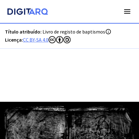
PT-ADVRL-PRQ-PPRG08-001-006_m0001.jpg - Livro de regist
Título atribuído:
Livro de registo de baptismos
Licença:
CC BY-SA 4.0