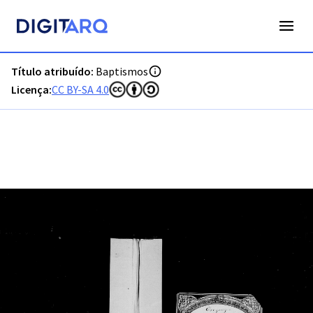
PT-ADFAR-PRQ-VRS01-001-00024_m0001.jpg - Baptismos - 
Título atribuído:
Baptismos
Licença:
CC BY-SA 4.0