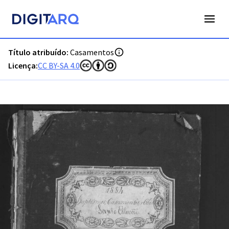
PT-ADFAR-PRQ-TVR07-002-00033_m0001.jpg - Casamentos -
Título atribuído:
Casamentos
Licença:
CC BY-SA 4.0