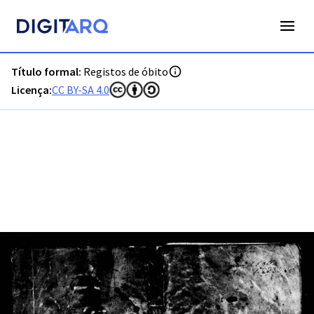
PT-ADLSB-PRQ-PCTM03-003-O5_m0001.jpg - Digitarq
Título formal:
Registos de óbito
Licença:
CC BY-SA 4.0