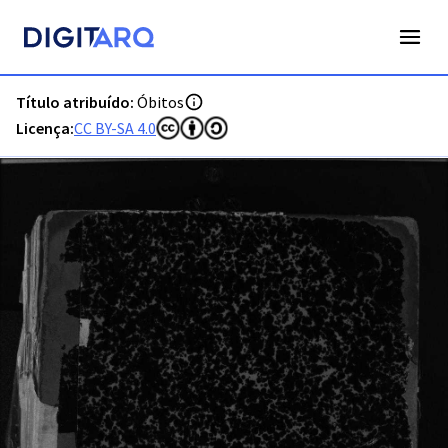
PT-ADFAR-PRQ-FAR04-003-00034_m0001.jpg - Óbitos - ADFA
Título atribuído:
Óbitos
Licença:
CC BY-SA 4.0