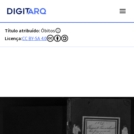
PT-ADFAR-PRQ-MCQ01-003-00040_m0001.jpg - Digitarq
Título atribuído:
Óbitos
Licença:
CC BY-SA 4.0