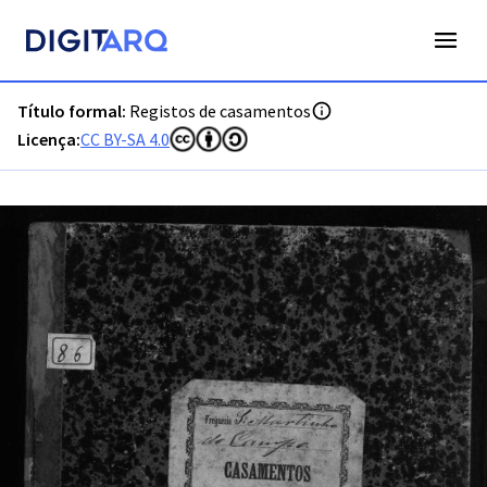
PT-ADPRT-PRQ-PVLG02-002-0027_m00001.jpg - Digitarq
Título formal:
Registos de casamentos
Licença:
CC BY-SA 4.0