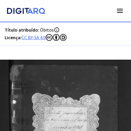
PT-ADFAR-PRQ-VRS01-003-00057_m0001.jpg - Digitarq
Título atribuído:
Óbitos
Licença:
CC BY-SA 4.0