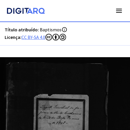
PT-ADFAR-PQR-TVR04-001-00067_m0001.jpg - Baptismos - 
Título atribuído:
Baptismos
Licença:
CC BY-SA 4.0