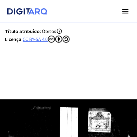
PT-ADFAR-PRQ-ABF01-003-00003_m0001.jpg - Óbitos - ADFA
Título atribuído:
Óbitos
Licença:
CC BY-SA 4.0