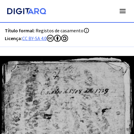
PT-ADLSB-PRQ-PTVR04-002-C2_m0001.jpg - Digitarq
Título formal:
Registos de casamento
Licença:
CC BY-SA 4.0