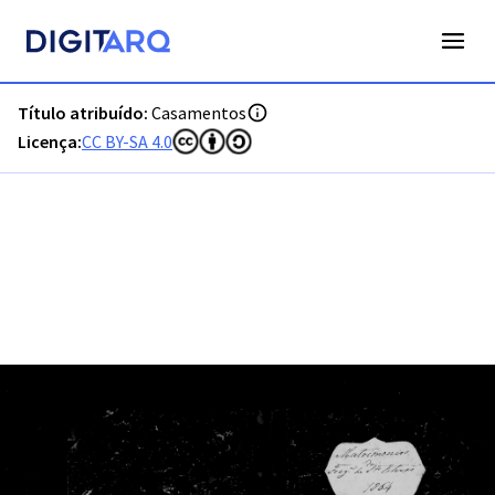
PT-ADFAR-PRQ-TVR07-002-00013_m0001.jpg - Digitarq
Título atribuído:
Casamentos
Licença:
CC BY-SA 4.0