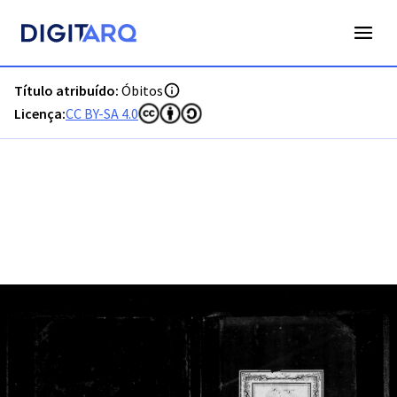
PT-ADFAR-PRQ-LLE06-003-00014_m0001.jpg - Óbitos - ADFA
Título atribuído:
Óbitos
Licença:
CC BY-SA 4.0