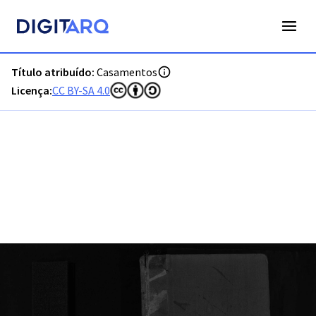
PT-ADFAR-PRQ-CTM02-002-00051_m0001.jpg - Digitarq
Título atribuído:
Casamentos
Licença:
CC BY-SA 4.0