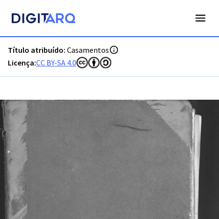
PT-ADFAR-PRQ-LLE04-002-00045_m0001.jpg - Casamentos -
Título atribuído:
Casamentos
Licença:
CC BY-SA 4.0