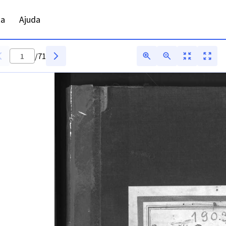
ta
Ajuda
/
71