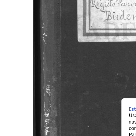
Est
Usa
nav
co
Par