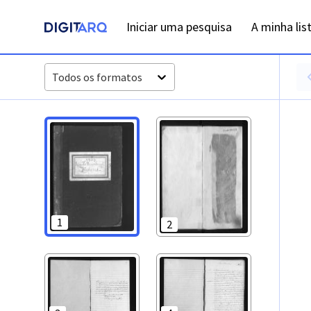
PT-ADFAR-PRQ-VBP02-001-00049_m0001.jpg - Digitarq
Iniciar uma pesquisa
A minha lis
Todos os formatos
1
2