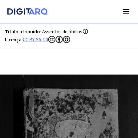
PT-ADVCT-PRQ-PVCT04-003-00007_m0001.jpg - Assentos de 
Título atribuído:
Assentos de óbitos
Licença:
CC BY-SA 4.0