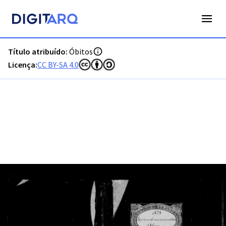
PT-ADFAR-PRQ-MCQ01-003-00024_m0001.jpg - Óbitos - ADF
Título atribuído:
Óbitos
Licença:
CC BY-SA 4.0