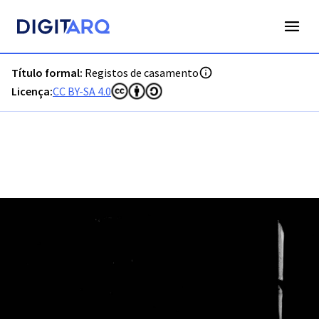
PT-ADLSB-PRQ-PAJZ05-002-C2_m0001.jpg - Registos de ca
Título formal:
Registos de casamento
Licença:
CC BY-SA 4.0