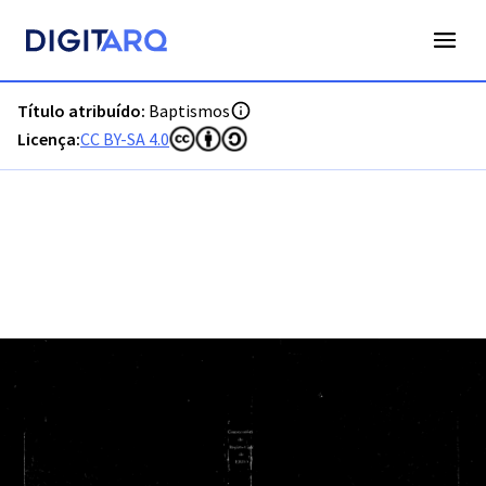
PT-ADFAR-PRQ-FAR04-001-00027_m0001.jpg - Digitarq
Título atribuído:
Baptismos
Licença:
CC BY-SA 4.0