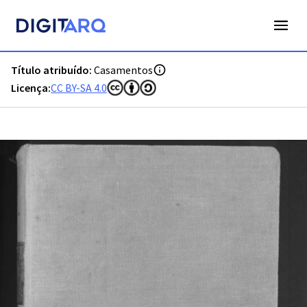
PT-ADFAR-PRQ-LGS06-002-00052_m0001.jpg - Casamentos -
Título atribuído:
Casamentos
Licença:
CC BY-SA 4.0