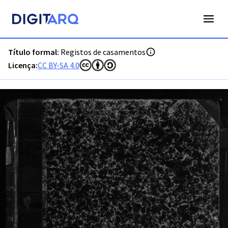
PT-ADPRT-PRQ-PVLG01-002-0009_m00001.jpg - Digitarq
Título formal:
Registos de casamentos
Licença:
CC BY-SA 4.0