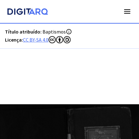
PT-ADFAR-PRQ-PTM03-001-00041_m0001.jpg - Baptismos - 
Título atribuído:
Baptismos
Licença:
CC BY-SA 4.0