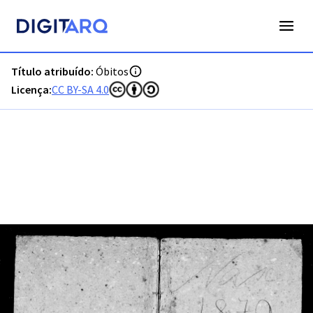
PT-ADFAR-PRQ-VBP04-003-00019_m0001.jpg - Digitarq
Título atribuído:
Óbitos
Licença:
CC BY-SA 4.0