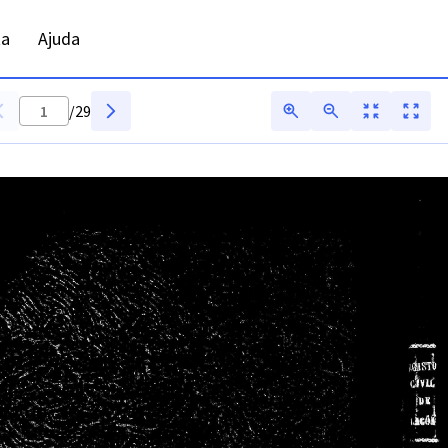
ADFAR - Digitarq
ta
Ajuda
/
29