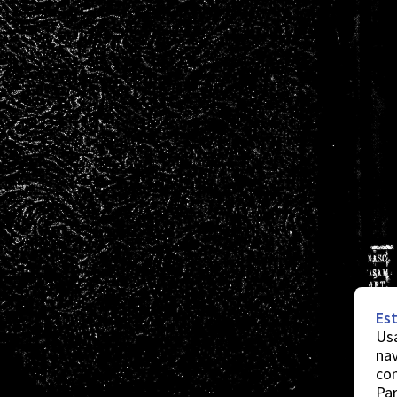
Est
Usa
nav
co
Par