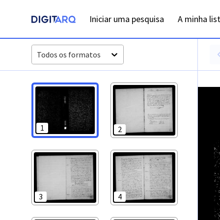
PT-ADFAR-PRQ-LGA01-001-00022_m0001.jpg - Baptismos - 
Iniciar uma pesquisa
A minha lis
Todos os formatos
1
2
3
4