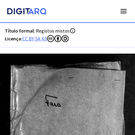
PT-ADLSB-PRQ-PVRS01-004-M1_m0001.jpg - Digitarq
Título formal:
Registos mistos
Licença:
CC BY-SA 4.0