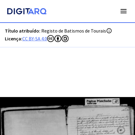
PT-ADGRD-PRQ-PSEI23-001-00030_m0001.jpg - Digitarq
Título atribuído:
Registo de Batismos de Tourais
Licença:
CC BY-SA 4.0