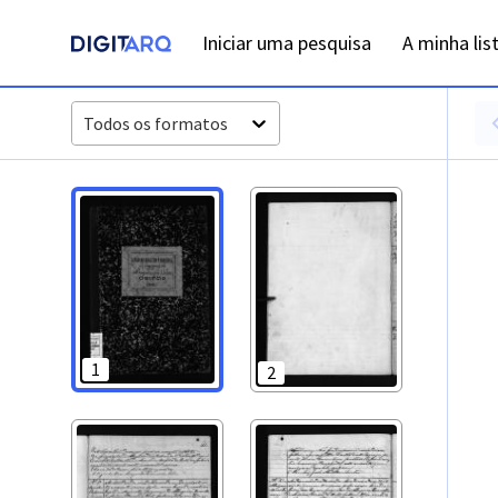
PT-ADAVR-PARC01-3-63_m00001.jpg - Digitarq
Iniciar uma pesquisa
A minha lis
Todos os formatos
1
2