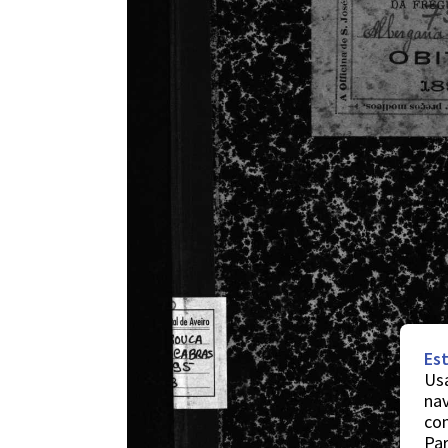
Est
Usa
nav
co
Par