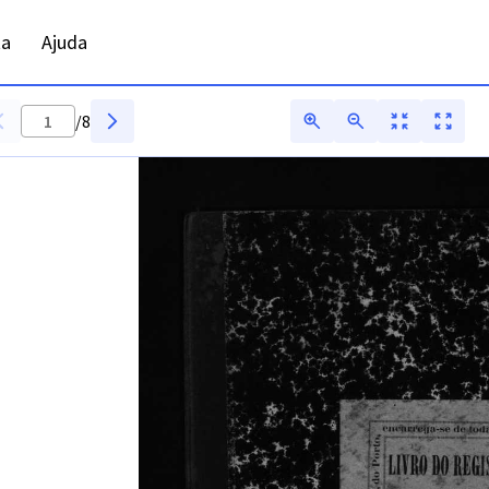
ta
Ajuda
/
8