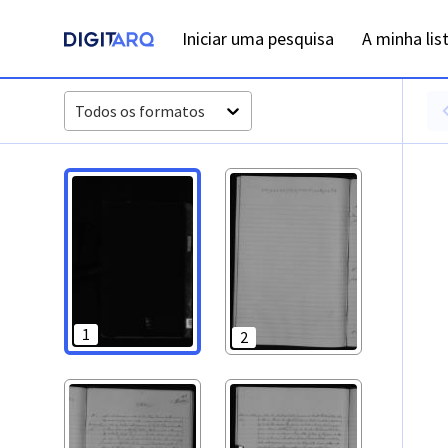
PT-ADFAR-PRQ-TVR07-003-0051_m0001.jpg - Óbitos - ADFAR
Iniciar uma pesquisa
A minha lis
Todos os formatos
1
2