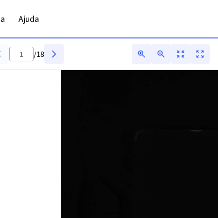
 - Digitarq
ta
Ajuda
/
18