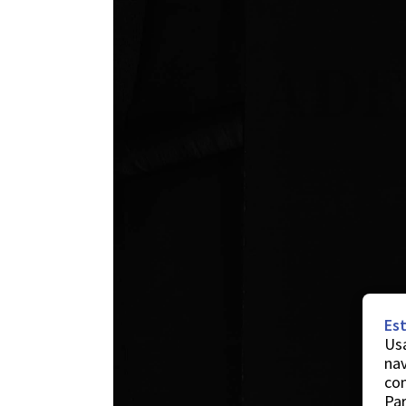
Est
Usa
nav
co
Par