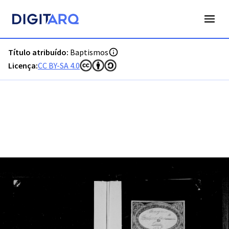
PT-ADFAR-PRQ-LGS02-001-00016_m0001.jpg - Baptismos - 
Título atribuído:
Baptismos
Licença:
CC BY-SA 4.0