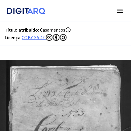
PT-ADFAR-PRQ-TVR07-002-00004_m0001.jpg - Digitarq
Título atribuído:
Casamentos
Licença:
CC BY-SA 4.0