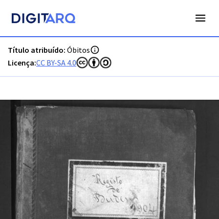
PT-ADFAR-PRQ-VBP02-003-00043_m0001.jpg - Digitarq
Título atribuído:
Óbitos
Licença:
CC BY-SA 4.0