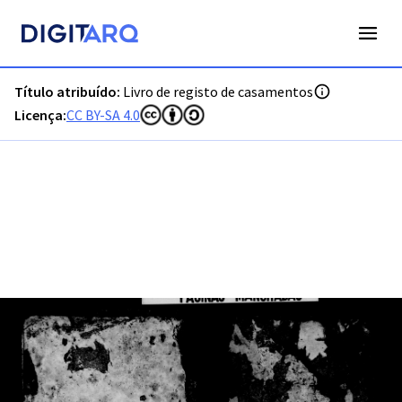
PT-ADVRL-PRQ-PPRG08-002-072_m0001.jpg - Livro de regis
Título atribuído:
Livro de registo de casamentos
Licença:
CC BY-SA 4.0