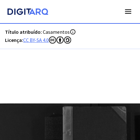
PT-ADFAR-PRQ-TVR04-002-00043_m0001.jpg - Digitarq
Título atribuído:
Casamentos
Licença:
CC BY-SA 4.0