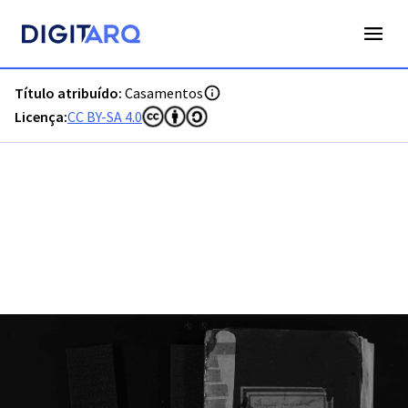
PT-ADFAR-PRQ-CTM03-002-00033_m0001.jpg - Digitarq
Título atribuído:
Casamentos
Licença:
CC BY-SA 4.0