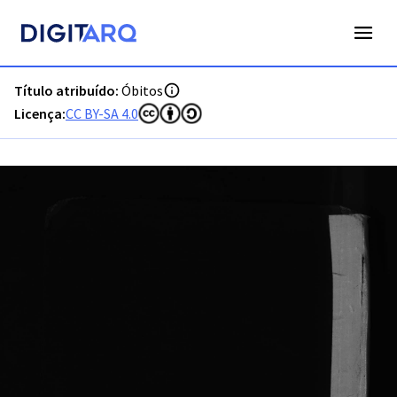
PT-ADFAR-PQR-LLE06-003-00053_m0001.jpg - Digitarq
Título atribuído:
Óbitos
Licença:
CC BY-SA 4.0