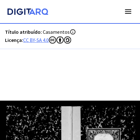
PT-ADFAR-PRQ-VBP04-002-00011_m0001.jpg - Digitarq
Título atribuído:
Casamentos
Licença:
CC BY-SA 4.0