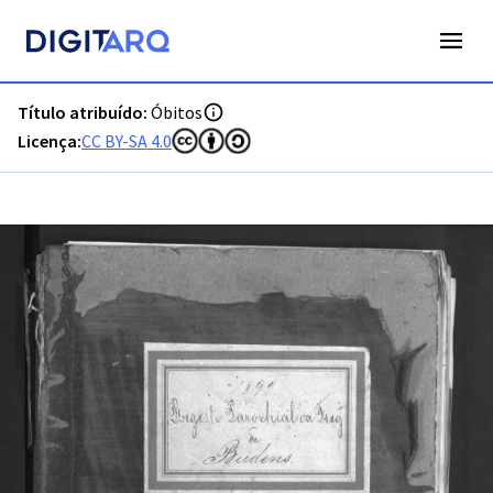
PT-ADFAR-PRQ-VBP02-003-00031_m0001.jpg - Digitarq
Título atribuído:
Óbitos
Licença:
CC BY-SA 4.0