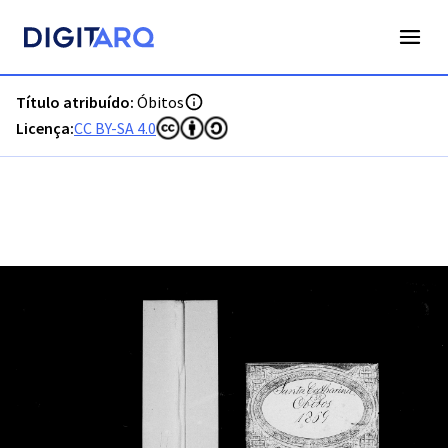
PT-ADFAR-PRQ-TVR04-003-00021_m0001.jpg - Óbitos - ADFA
Título atribuído:
Óbitos
Licença:
CC BY-SA 4.0