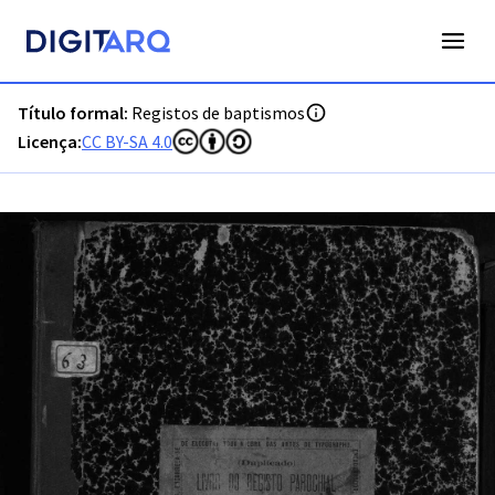
PT-ADPRT-PRQ-PVLG02-001-0039_m00001.jpg - Digitarq
Título formal:
Registos de baptismos
Licença:
CC BY-SA 4.0