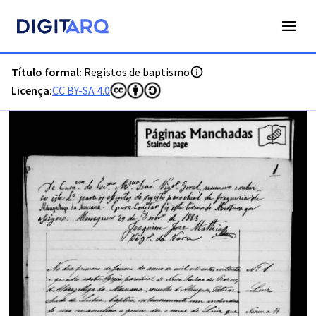
PT-ADLSB-PRQ-PALQ02-001-B16_m0001.jpg - Registos de b
Título formal:
Registos de baptismo
Licença:
CC BY-SA 4.0