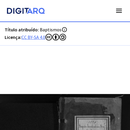
PT-ADFAR-PRQ-MCQ01-001-00042_m0001.jpg - Baptismos - 
Título atribuído:
Baptismos
Licença:
CC BY-SA 4.0