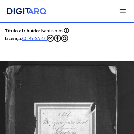
PT-ADFAR-PRQ-VBP02-001-00033_m0001.jpg - Baptismos - 
Título atribuído:
Baptismos
Licença:
CC BY-SA 4.0