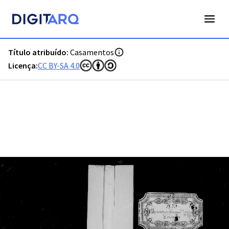
PT-ADFAR-PRQ-VRS01-002-00022_m0001.jpg - Casamentos -
Título atribuído:
Casamentos
Licença:
CC BY-SA 4.0