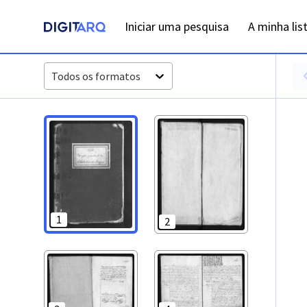
PT-ADFAR-PRQ-LGS06-001-00036_m0001.jpg - Baptismos - 
Iniciar uma pesquisa
A minha lis
Todos os formatos
1
2