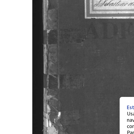
Est
Usa
nav
co
Par