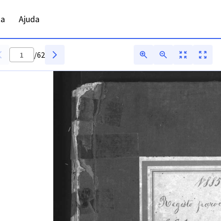
ADFAR - Digitarq
ta
Ajuda
/
62