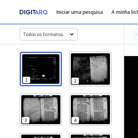
PT-ADLSB-PRQ-PMCQ01-001-B6_m0001.jpg - Digitarq
Iniciar uma pesquisa
A minha lis
Todos os formatos
1
2
3
4