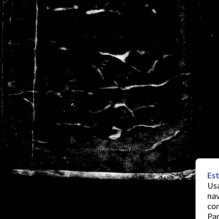
Est
Usa
nav
co
Par