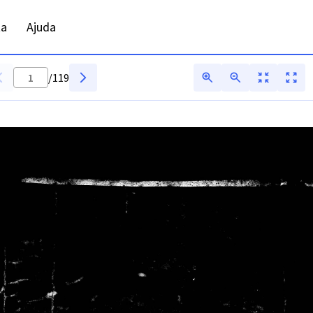
ta
Ajuda
/
119