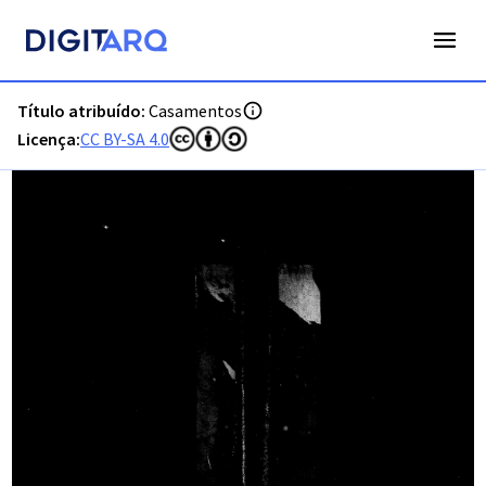
PT-ADFAR-PRQ-CTM02-002-00024_m0001.jpg - Digitarq
Título atribuído:
Casamentos
Licença:
CC BY-SA 4.0