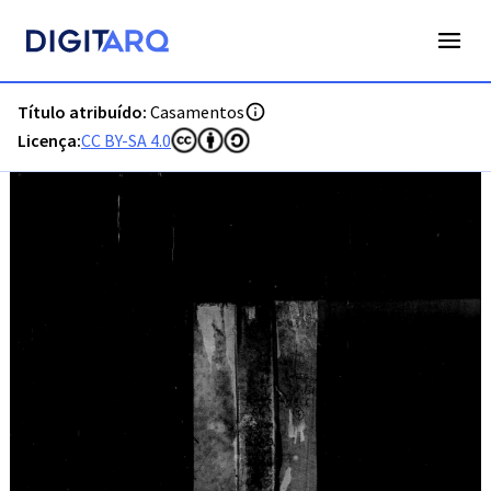
PT-ADFAR-PRQ-CTM02-002-00021_m0001.jpg - Digitarq
Título atribuído:
Casamentos
Licença:
CC BY-SA 4.0