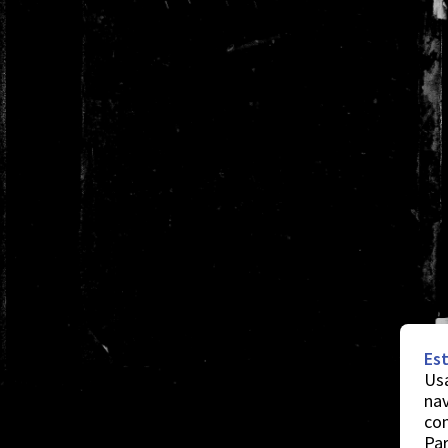
Est
Usa
nav
co
Par