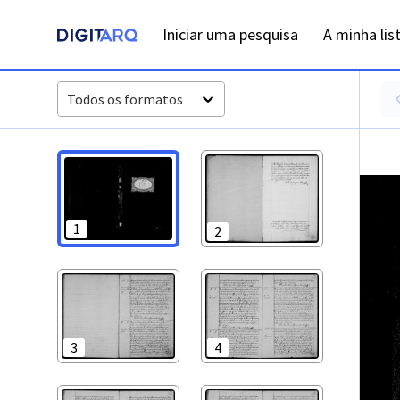
PT-ADFAR-PRQ-PTM03-003-00021_m0001.jpg - Óbitos - ADF
Iniciar uma pesquisa
A minha lis
Todos os formatos
1
2
3
4