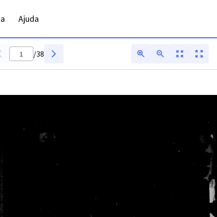
AR - Digitarq
ta
Ajuda
/
38