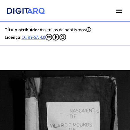
PT-ADVCT-PRQ-PCMN18-001-00008_m0001.jpg - Assentos de
Título atribuído:
Assentos de baptismos
Licença:
CC BY-SA 4.0